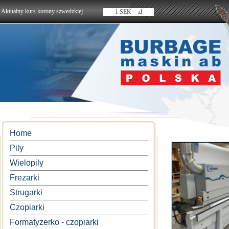
Aktualny kurs korony szwedzkiej
1 SEK = zł
Home
Pily
Wielopily
Frezarki
Strugarki
Czopiarki
Formatyzerko - czopiarki