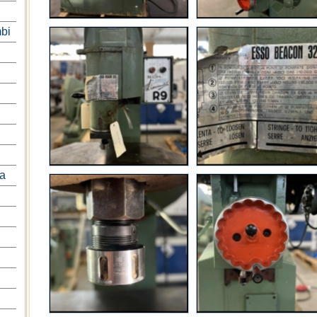
bi
na