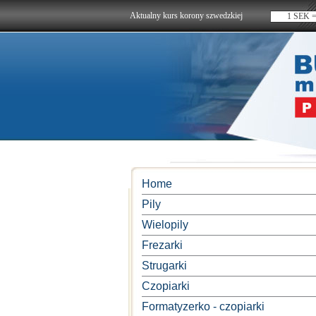
Aktualny kurs korony szwedzkiej
1 SEK =
Home
Pily
Wielopily
Frezarki
Strugarki
Czopiarki
Formatyzerko - czopiarki