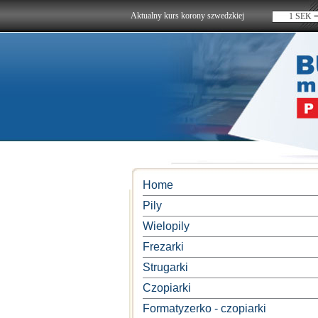
Aktualny kurs korony szwedzkiej
1 SEK =
Home
Pily
Wielopily
Frezarki
Strugarki
Czopiarki
Formatyzerko - czopiarki