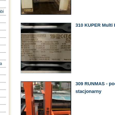
bi
310 KUPER Multi E
na
309 RUNMAS - po
stacjonarny