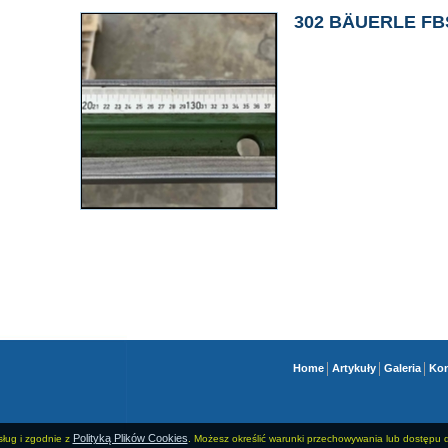
302 BÄUERLE FBS
Home
Artykuły
Galeria
Kon
Polityką Plików Cookies
usług i zgodnie z
. Możesz określić warunki przechowywania lub dostępu d