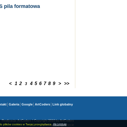
 pila formatowa
<
1
2
4
5
6
7
8
9
>
>>
3
takt
Galeria
Google
ArtCoders
Link globalny
Realizacja:
ArtCoders
| Copyright 2010 by
ArtCoders
Akceptuje
o plików cookies w Twojej przeglądarce.
Reklama w Internecie