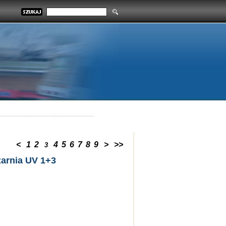
<
1
2
4
5
6
7
8
9
>
>>
3
zarnia UV 1+3